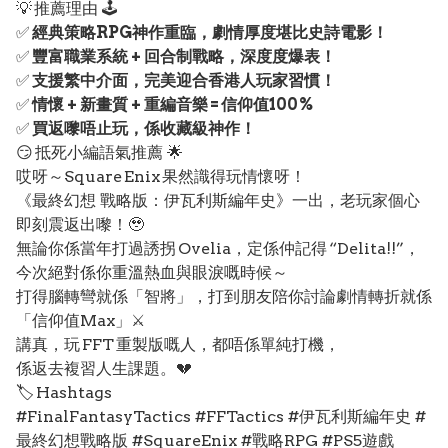
💡 推薦理由 🕹️
✅
經典策略RPG神作重臨，劇情厚度堪比史詩電影！
✅
豐富職業系統 + 回合制戰略，深度度爆表！
✅
支援繁中介面，完美迎合香港人玩家習慣！
✅
情懷 + 新畫質 + 重編音樂 = 信仰值100%
✅
買返嚟唔止玩，係收藏級神作！
😏 抵死小編語氣推薦 🌟
哎呀～Square Enix 果然識得玩情懷呀！
《最終幻想 戰略版：伊瓦利斯編年史》一出，老玩家個心
即刻震返出嚟！🥹
無論你係當年打過誘拐 Ovelia，定係仲記得 “Delita!!”，
今次絕對係你重溫熱血與眼淚嘅時候～
打得腦轉彎就係「智將」，打到朋友陪你討論劇情轉折就係
「信仰值Max」⚔️
講真，玩 FFT 重製版嘅人，都唔係單純打機，
係返去複習人生課題。💔
🏷️ Hashtags
#FinalFantasyTactics #FFTactics #伊瓦利斯編年史 #
最終幻想戰略版 #SquareEnix #戰略RPG #PS5遊戲