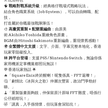
⚔️ 玩法特色
🧠
戰略對戰系統升級
：經典格仔戰場式戰略玩法，
結合角色職業系統（Job System），可以自由轉職、配
技，
打造屬於你嘅最強戰隊隊伍！
🎨
高畫質重製 + 配樂重編曲
：由原美
術 Akihiko Yoshida 重繪角色原畫，
BGM 由 Hitoshi Sakimoto 重新編曲，重現懷舊感動！
🌍
全繁體中文支援
：文字、介面、字幕完整本地化，香港
玩家零阻礙投入。
💾
跨平台登場
：支援 PS5 / Nintendo Switch，無論你係
家用機派定掌機黨都照玩無誤！
💬 香港玩家熱話 🌟
🔥「Square Enix 終於醒喇！呢隻係真・FFT 返嚟！」
🤔「劇情比《冰與火之歌》仲層次豐富，政治鬥爭勁好
睇。」
🧹「重製版畫面夠靚，仲保留原汁原味 FFT 難度，唔係行
公仔紙咁玩！」
🤣「講真，入手係情懷，但玩落會深陷坑！」