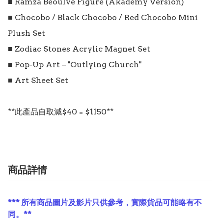
■ Ramza Beoulve Figure (Akademy Version)

■ Chocobo / Black Chocobo / Red Chocobo Mini 
Plush Set

■ Zodiac Stones Acrylic Magnet Set

■ Pop-Up Art – "Outlying Church"

■ Art Sheet Set

**此產品自取減$40 = $1150**
商品詳情
*** 所有商品圖片及影片只供參考，實際貨品可能略有不
同。**