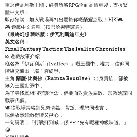
重返伊瓦利斯王國，經典策略RPG全面高清重製，支援繁
體中文版！
即刻預購，加入戰場再打出屬於你嘅榮耀之戰！🇭🇰🎮
🎮 遊戲中文名稱（按巴哈姆特譯名）
《最終幻想 戰略版：伊瓦利斯編年史》
英文名稱：
Final Fantasy Tactics: The Ivalice Chronicles
📖 遊戲故事介紹
喺名為「伊瓦利斯（Ivalice）」嘅王國中，權力、信仰同
階級交織出一場血腥紛爭。
主角
蘭薩·比奧佛（Ramza Beoulve）
出身貴族，卻被
捲入王國動盪中，
為了尋找真相同守護信念，佢要面對貴族腐敗、宗教陰謀同
戰爭代價。
🕊️ 從戰場策略到兄弟情義、背叛、理想同現實，
呢個故事細緻得嚟又揪心，
一句講晒：「打戰打到喊，係 FFT 先有呢種神級味道。」
😭