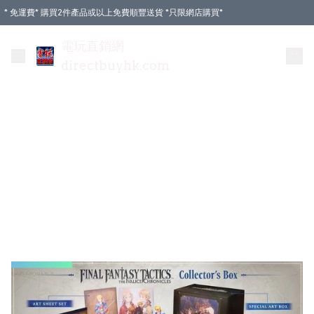
* 免運費* 購買2件產品或以上免費順豐送貨 *只限網店購買*
電玩直銷網
directbuyhk.com