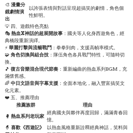
🎨
漫畫分
以誇張表情與對話呈現超搞笑的劇情，角色個
鏡劇情演
性鮮明。
出
💡 四、遊戲特色亮點
🎭
熱血X神話的超展開故事
：國夫等人化身西遊角色，經
典橋段重新演繹。
⚡
華麗打擊與流暢戰鬥
：拳拳到肉，支援高幀率模式。
🧩
角色切換與組合技
：隊伍角色各具戰鬥特性，可隨時切
換。
🎵
復古音樂混合現代節奏
：重新編曲的熱血系列BGM，充
滿懷舊感。
🌈
中日文語音與字幕支援
：全面本地化，融入豐富搞笑文
化元素。
❤️ 五、推薦理由
推薦族群
理由
經典國夫與夥伴再度回歸，滿滿青春回
🥊
熱血系列老玩家
憶。
🧙
喜歡《西遊記》
以熱血風格重新詮釋經典神話，笑料與