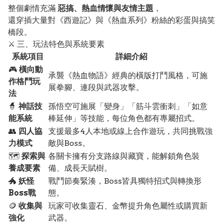
整個劇情充滿
惡搞、熱血情懷與友情主題
，
還穿插大量對《西遊記》與《熱血系列》粉絲的彩蛋與搞笑
橋段。
⚔️ 三、玩法特色與系統要素
系統項目
詳細介紹
🎮
橫向動
承襲《熱血物語》經典的橫版打鬥風格，可施
作格鬥玩
展拳腳、連段與武器攻擊。
法
🧙
神話技
孫悟空可施展「變身」「筋斗雲衝刺」「如意
能系統
棒延伸」等技能，每位角色都有專屬招式。
👥
四人協
支援最多4人本地或線上合作遊玩，共同挑戰強
力模式
敵與Boss。
🗺️
探索與
各關卡擁有分支路線與藏寶，能解鎖角色裝
養成要素
備、成長天賦樹。
🐲
妖怪
戰鬥節奏緊湊，Boss皆具獨特招式與轉換形
Boss戰
態。
🪙
收集與
玩家可收集靈石、金幣提升角色屬性或購買新
強化
武器。