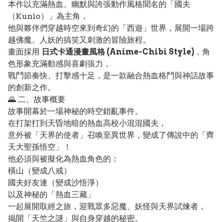
本作以充滿熱血、幽默與誇張動作風格聞名的「國夫
（Kunio）」為主角，
他與夥伴們穿越時空來到奇幻的「西遊」世界，展開一場跨
越佛魔、人妖的搞笑又刺激的冒險旅程。
畫面採用
日式卡通漫畫風格 (Anime-Chibi Style)
，角
色形象充滿動感與喜劇張力，
戰鬥節奏快、打擊感十足，是一款融合熱血格鬥與神話故事
的創新之作。
🌄 二、故事概要
故事開幕於一場神秘的時空錯亂事件。
在打架打到天昏地暗的熱血高校小混混國夫，
意外被「天界的使者」召喚至異世界，變成了傳說中的「齊
天大聖孫悟空」！
他必須與被擬化為熱血角色的：
橫山（變成八戒）
國夫好友連（變成沙悟淨）
以及神秘的「熱血三藏」
一起展開取經之旅，迎戰眾多惡魔、妖怪與天界試煉者，
揭開「天竺之謎」與自身穿越的秘密。