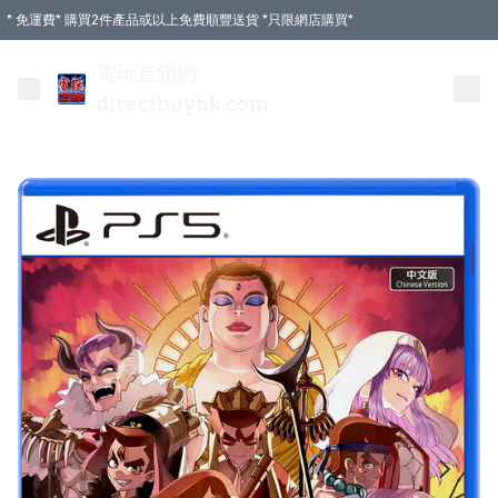
* 免運費* 購買2件產品或以上免費順豐送貨 *只限網店購買*
電玩直銷網
directbuyhk.com