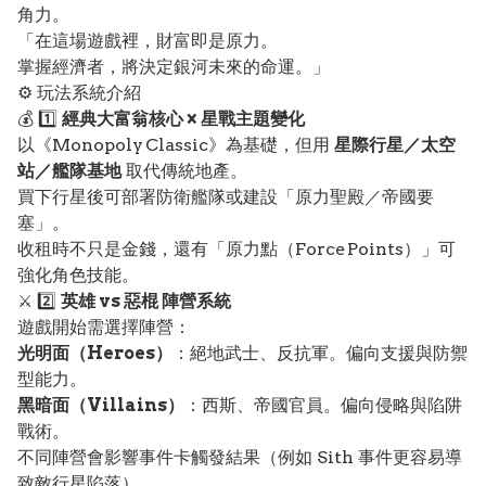
角力。
「在這場遊戲裡，財富即是原力。
掌握經濟者，將決定銀河未來的命運。」
⚙️ 玩法系統介紹
💰 1️⃣
經典大富翁核心 × 星戰主題變化
以《Monopoly Classic》為基礎，但用
星際行星／太空
站／艦隊基地
取代傳統地產。
買下行星後可部署防衛艦隊或建設「原力聖殿／帝國要
塞」。
收租時不只是金錢，還有「原力點（Force Points）」可
強化角色技能。
⚔️ 2️⃣
英雄 vs 惡棍 陣營系統
遊戲開始需選擇陣營：
光明面（Heroes）
：絕地武士、反抗軍。偏向支援與防禦
型能力。
黑暗面（Villains）
：西斯、帝國官員。偏向侵略與陷阱
戰術。
不同陣營會影響事件卡觸發結果（例如 Sith 事件更容易導
致敵行星陷落）。