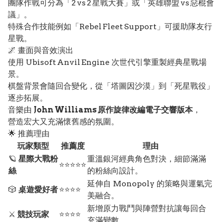
團隊作戰可分為「2 vs 2 星戰大賽」或「英雄聯盟 vs 惡棍會
議」。
特殊合作技能例如「Rebel Fleet Support」可援助隊友行
星戰。
🌌 畫面與音效演出
使用 Ubisoft Anvil Engine 次世代引擎重製經典星戰場
景。
棋盤背景會隨回合變化，從「塔圖因沙漠」到「死星戰役」
逐步拓展。
音樂由
John Williams 原作旋律改編電子交響版本
，
營造宏大又充滿懷舊感的氛圍。
🌟 推薦理由
玩家類型
推薦度
理由
🪐
星際大戰粉
重溫銀河經典角色對決，細節滿滿
⭐⭐⭐⭐⭐
絲
的粉絲向設計。
延伸自 Monopoly 的策略與運氣完
🎲
桌遊愛好者
⭐⭐⭐⭐
美融合。
新增原力戰鬥與陣營對抗讓每回合
⚔️
競技玩家
⭐⭐⭐⭐
充滿變數。