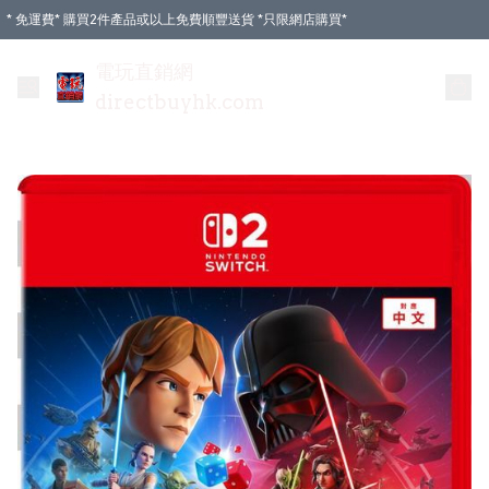
* 免運費* 購買2件產品或以上免費順豐送貨 *只限網店購買*
電玩直銷網
directbuyhk.com