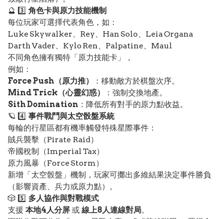
🔮 3️⃣
角色卡與原力技能機制
每位玩家可選擇代表角色，如：
Luke Skywalker、Rey、Han Solo、Leia Organa
Darth Vader、Kylo Ren、Palpatine、Maul
不同角色擁有獨特「原力技能卡」，
例如：
Force Push（原力推）
：移動敵方於棋盤次序。
Mind Trick（心靈幻惑）
：強制交換地產。
Sith Domination
：降低所有對手的原力點收益。
🪐 4️⃣
事件戰鬥與太空骰盤系統
每輪的行星區都有機率觸發特殊星際事件：
賊兵襲擊（Pirate Raid）
帝國稅制（Imperial Tax）
原力風暴（Force Storm）
新增「太空骰盤」機制，玩家可擲出多維結果決定事件勝負
（影響資產、兵力或原力點）。
🎲 5️⃣
多人協作與對戰模式
支援
本地4人分屏
或
線上8人連線對局
。