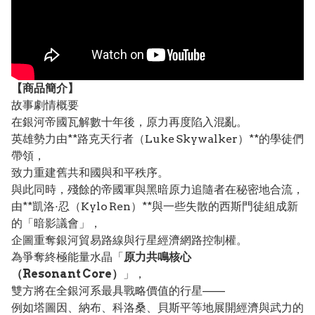
【
商品
簡介】
故事劇情概要
在銀河帝國瓦解數十年後，原力再度陷入混亂。
英雄勢力由**路克天行者（Luke Skywalker）**的學徒們
帶領，
致力重建舊共和國與和平秩序。
與此同時，殘餘的帝國軍與黑暗原力追隨者在秘密地合流，
由**凱洛·忍（Kylo Ren）**與一些失散的西斯門徒組成新
的「暗影議會」，
企圖重奪銀河貿易路線與行星經濟網路控制權。
為爭奪終極能量水晶「
原力共鳴核心
（Resonant Core）
」，
雙方將在全銀河系最具戰略價值的行星——
例如塔圖因、納布、科洛桑、貝斯平等地展開經濟與武力的