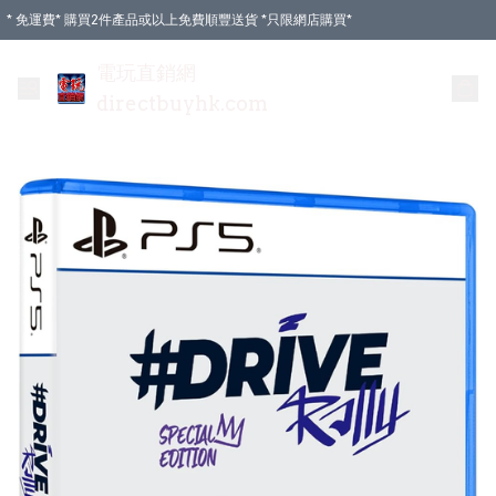
* 免運費* 購買2件產品或以上免費順豐送貨 *只限網店購買*
電玩直銷網
directbuyhk.com