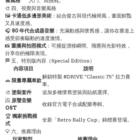
奏風格
入門、高挑戰。
🎨 四、視覺與音樂風格
🖼️
卡通低多邊形美術
：結合復古與現代極簡風，畫面鮮豔
又具速度感。
🎧
80 年代合成器音樂
：充滿動感與懷舊感，讓你在賽道上
感受節奏驅動的速度激情。
📸
重播與拍照模式
：可捕捉漂移瞬間、飛塵與光影特效，
分享你的極限表現。
🏁 五、特別版內容（Special Edition）
內容項目
說明
解鎖特製 #DRIVE “Classic 75” 拉力賽
🚗
限量專屬車款
車。
🎨
塗裝套件
追加多種懷舊塗裝與貼紙選擇。
📀
原聲音樂
收錄官方電子合成配樂專輯。
OST
🏆
獨家挑戰模
全新「Retro Rally Cup」錦標賽登場。
式
💡 六、推薦理由
玩家類型
推薦理由