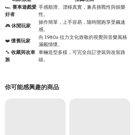
🏎️
賽車遊戲愛
手感順滑、漂移真實，兼具挑戰性與娛樂
好者
性。
操作簡單，上手容易，隨時開跑享受飆速
🎮
休閒玩家
感。
向 1980s 拉力文化致敬的視覺與音樂風格
❤️
懷舊玩家
滿載情懷。
🔧
收藏與改車
車輛造型多樣，可完全自訂塗裝與改裝路
族
線。
你可能感興趣的商品