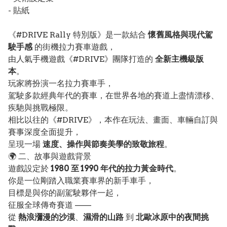
- 貼紙
《#DRIVE Rally 特別版》是一款結合
懷舊風格與現代駕
駛手感
的街機拉力賽車遊戲，
由人氣手機遊戲《#DRIVE》團隊打造的
全新主機級版
本
。
玩家將扮演一名拉力賽車手，
駕駛多款經典年代的賽車，在世界各地的賽道上盡情漂移、
疾馳與挑戰極限。
相比以往的《#DRIVE》，本作在玩法、畫面、車輛自訂與
賽事深度全面提升，
呈現一場
速度、操作與節奏美學的致敬旅程
。
🌍 二、故事與遊戲背景
遊戲設定於
1980 至 1990 年代的拉力黃金時代
。
你是一位剛踏入職業賽車界的新手車手，
目標是與你的副駕駛夥伴一起，
征服全球傳奇賽道 ——
從
熱浪瀰漫的沙漠
、
濕滑的山路
到
北歐冰原中的夜間挑