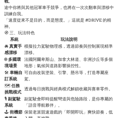
戰
。
途中你將與其他冠軍車手競爭，也將在一次次翻車與漂移中
訓練自我。
「速度從來不是目的，而是態度。」這就是 #DRIVE 的精
神。
🧭 三、玩法特色
系統
玩法說明
🚘
真實手
模擬拉力駕駛物理感，透過節奏與控制展現精準
感漂移
漂移。
🌐
多國環
法國阿爾卑斯山、加拿大林道、非洲沙丘等多個
境場景
地形；氣候與道路影響操控性。
🛠️
車輛自
可自由改裝塗裝、引擎、懸吊等，打造專屬座
訂系統
駕。
🗺️
任務
透過每日挑戰與經典模式解鎖收藏與賽車零件。
挑戰模式
🎙️
副駕駛
副駕駛會即時提醒彎道與危險路段，是你專屬的
系統
「語音導航夥伴」。
🕹️
街機節
保留老派競速遊戲的「即開即玩」爽快節奏，低