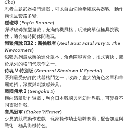
Cho
)
忍者主題武器格鬥遊戲，可以自由切換拳腳或兵器戰，動作
爽快且套路多變。
碰碰球
(
Pop’n Bounce
)
彈球破磚類型遊戲，充滿街機風格，玩法簡單但極具挑戰
性，適合短時間休閒遊玩。
餓狼傳說 RB2：新挑戰者
(
Real Bout Fatal Fury 2: The
Newcomers
)
餓狼系列最成熟的進化版本，角色陣容齊全，招式爽快，屬
於系列的格鬥代表作之一。
侍魂 V 特別版
(
Samurai Shodown V Special
)
系列最受好評的武器格鬥之一，收錄了龐大的角色名單和華
麗絕招，深度與刺激感兼具。
戰國傳承 2
(
Sengoku 2
)
橫向清版動作遊戲，融合日本戰國與奇幻世界觀，可變身不
同靈獸作戰。
賽馬冠軍
(
Stakes Winner
)
少見的競馬動作遊戲，玩家操作騎士馳騁賽場，配合加速與
戰術，極具街機特色。