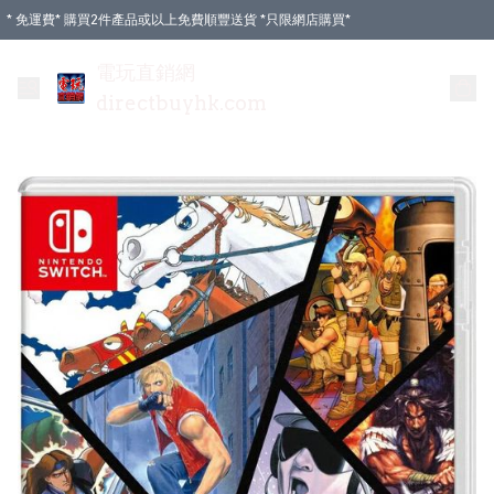
* 免運費* 購買2件產品或以上免費順豐送貨 *只限網店購買*
電玩直銷網
directbuyhk.com