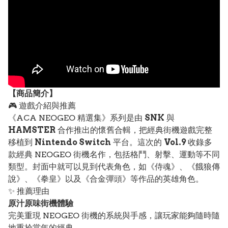
【
商品
簡介】
🎮 遊戲介紹與推薦
《ACA NEOGEO 精選集》系列是由
SNK
與
HAMSTER
合作推出的懷舊合輯，把經典街機遊戲完整
移植到
Nintendo Switch
平台。這次的
Vol.9
收錄多
款經典 NEOGEO 街機名作，包括格鬥、射擊、運動等不同
類型。封面中就可以見到代表角色，如《侍魂》、《餓狼傳
說》、《拳皇》以及《合金彈頭》等作品的英雄角色。
✨ 推薦理由
原汁原味街機體驗
完美重現 NEOGEO 街機的系統與手感，讓玩家能夠隨時隨
地重拾當年的經典。