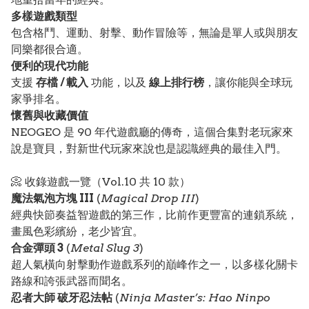
多樣遊戲類型
包含格鬥、運動、射擊、動作冒險等，無論是單人或與朋友
同樂都很合適。
便利的現代功能
支援
存檔 / 載入
功能，以及
線上排行榜
，讓你能與全球玩
家爭排名。
懷舊與收藏價值
NEOGEO 是 90 年代遊戲廳的傳奇，這個合集對老玩家來
說是寶貝，對新世代玩家來說也是認識經典的最佳入門。
📀 收錄遊戲一覽（Vol.10 共 10 款）
魔法氣泡方塊 III
(
Magical Drop III
)
經典快節奏益智遊戲的第三作，比前作更豐富的連鎖系統，
畫風色彩繽紛，老少皆宜。
合金彈頭 3
(
Metal Slug 3
)
超人氣橫向射擊動作遊戲系列的巔峰作之一，以多樣化關卡
路線和誇張武器而聞名。
忍者大師 破牙忍法帖
(
Ninja Master’s: Hao Ninpo