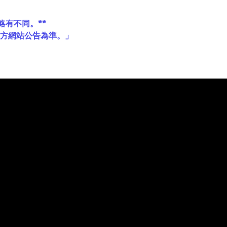
略有不同。**
官方網站公告為準。」