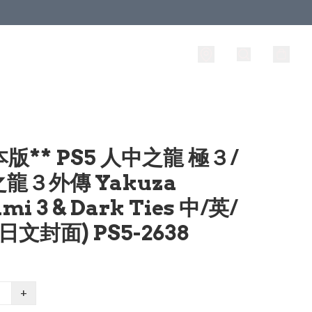
本版** PS5 人中之龍 極３/
龍３外傳 Yakuza
mi 3 & Dark Ties 中/英/
日文封面) PS5-2638
+