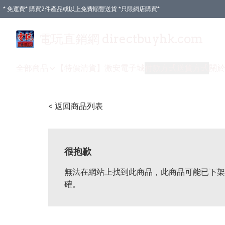
* 免運費* 購買2件產品或以上免費順豐送貨 *只限網店購買*
電玩直銷網 directbuyhk.com
全部商品
【特價清貨】
激安電子城
付款方式
送貨方式
關於
< 返回商品列表
很抱歉
無法在網站上找到此商品，此商品可能已下架
確。