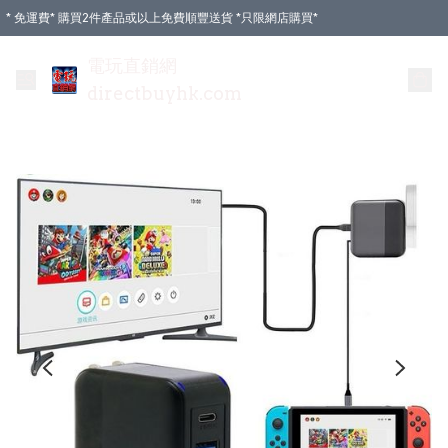
* 免運費* 購買2件產品或以上免費順豐送貨 *只限網店購買*
電玩直銷網
directbuyhk.com