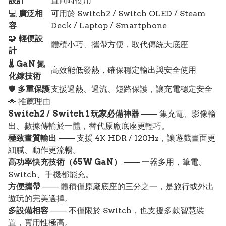
設計
置同時使用
💻
廣泛相
可用於 Switch2 / Switch OLED / Steam
容
Deck / Laptop / Smartphone
🧩
輕便設
體積小巧、攜帶方便，取代傳統大底座
計
🌡️
GaN 氮
高效能低發熱，確保穩定輸出與安全使用
化鎵技術
🛡️
多重保護
支援過熱、過流、短路保護，讓充電穩定安全
🌟 推薦理由
Switch2 / Switch 1 玩家必備神器
—— 集充電、影像輸
出、數據傳輸於一體，替代原廠底座更輕巧。
極致畫質輸出
—— 支援 4K HDR / 120Hz，讓遊戲畫面更
細膩、動作更流暢。
高功率快充技術（65W GaN）
—— 一器多用，筆電、
Switch、手機都能充。
方便攜帶
—— 體積僅原廠底座的三分之一，是旅行或外出
遊玩的完美選擇。
多設備相容
—— 不僅限於 Switch，也支援多款智慧裝
置，實用性極高。