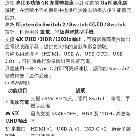
這款
專用多功能 4K 充電轉接座
採用先進的
GaN 氮化鎵
技術
，在體積小巧的機身中提供強大輸出功率與多功能擴充
能力。
專為
Nintendo Switch 2 / Switch OLED / Switch
設計，也適用於
筆電、平板與智慧型手機
。
支援
4K UHD / HDR / 120Hz 輸出
，可將影像高畫質輸出
至電視或顯示器，提供更流暢的遊戲和影音體驗。
具備多組連接埠（HDMI、USB-A、USB-C PD、USB
3.0），可同時進行影像輸出與裝置充電。
只需使用一條 Type-C 線即可完成連接，讓你的 Switch2
變成輕便「迷你底座」。
⚙️ 產品特點
功能項目
說明
支援 65W PD 快充，適用 Switch、筆電、手
⚡
高效充電
機等設備
🎮
4K
最高支援 4K@60Hz、HDR 及 120Hz 高更新
UHD 輸出
率
🔌
多接口
HDMI ×1、USB-A ×1、USB-C ×2，適合多裝