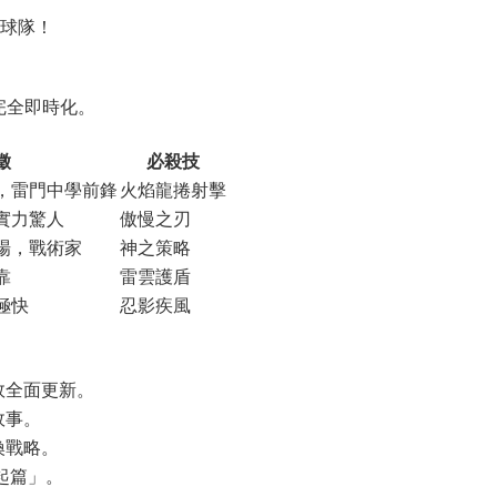
球隊！
完全即時化。
徵
必殺技
，雷門中學前鋒
火焰龍捲射擊
實力驚人
傲慢之刃
場，戰術家
神之策略
靠
雷雲護盾
極快
忍影疾風
效全面更新。
故事。
換戰略。
再起篇」。