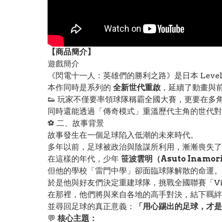
【
商品
簡介】
遊戲簡介
《閃電十一人：英雄們的勝利之路》是日本 Level-
本作同時是系列的
全新世代重啟
，延續了動畫與前
👟 玩家不僅要率領球隊稱霸全國大賽，更要在多
同時還能透過「傳奇模式」重溫歷代主角的世代對決
⚽ 二、故事背景
故事發生在一個足球陷入低潮的未來時代。
多年以前，足球被政治與陰謀所利用，漸漸喪失了
在這樣的年代，少年
笹波雲明（Asuto Inamor
但他的學校「雷門中學」卻面臨球隊解散的命運。
於是他與好友們決定重建球隊，挑戰全國聯賽「Vict
在那裡，他們將與來自各地的高手對決，結下羈絆
並尋回足球的真正意義：
「用心踢出的足球，才是
💬
核心主題：