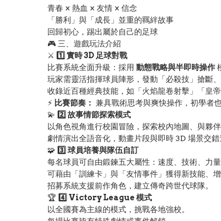
青春 × 熱血 × 友情 × 信念
「勝利」與「成長」並重的羈絆故事
回歸初心，踢出屬於自己的足球
🎮 三、遊戲玩法介紹
⚔️
1️⃣ 實時 3D 足球對戰
比賽系統全面升級：採用
動態戰略與半即時操作
玩家需靈活指揮球員陣形，發動「必殺技」搶斷、
收錄近百種經典技能，如「火焰龍卷射擊」「皇帝
⚡
比賽節奏：
兼具戰術思考與爽快操作，初學者
💫
2️⃣ 故事情節探索模式
以角色視角進行校園冒險，探索校內地圖、與夥伴
劇情演出全語音化，動畫片段與即時 3D 場景交
🧩
3️⃣ 球員培養與隊伍自訂
每名球員可自由鍛鍊五大屬性：速度、技術、力量
可藉由「訓練卡」與「友情事件」獲得新技能、增
招募系統支援前作角色，建立傳奇跨世代球隊。
🏆
4️⃣ Victory League 模式
以全國賽為主線的模式，挑戰各地強校。