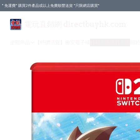
* 免運費* 購買2件產品或以上免費順豐送貨 *只限網店購買*
電玩直銷網 directbuyhk.com
全部商品
【特價清貨】
激安電子城
付款方式
送貨方式
關於