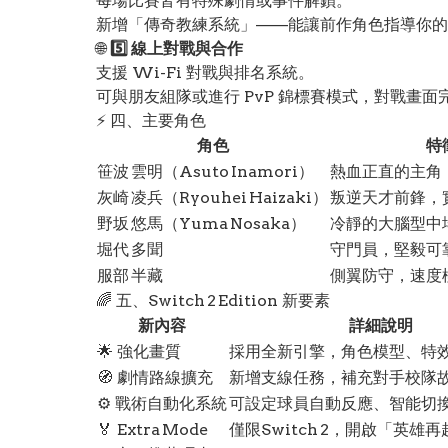
每場比賽皆有特殊劇情或事件解鎖。
新增「傳奇教練系統」——能讓前作角色指導你的
🌐
5️⃣ 線上對戰與合作
支援 Wi-Fi 對戰與排名系統。
可與朋友組隊或進行 PvP 錦標賽模式，對戰畫面
⚡ 四、主要角色
角色
特
笹波 雲明（Asuto Inamori）
熱血正直的主角
灰崎 凌兵（Ryouhei Haizaki）
叛逆天才前鋒，
野坂 悠馬（Yuma Nosaka）
冷靜的大腦型中
堀代 多聞
守門員，堅毅可
服部 半藏
側翼防守，速度
🌈 五、Switch 2 Edition 新要素
新內容
詳細說明
🌟 強化畫質
採用全新引擎，角色模型、特
🧭 劇情路線擴充
新增支線任務，補充對手校隊
⚙️ 戰術自動化系統
可設定球員自動反應、智能切
🏅 Extra Mode
僅限Switch 2，開啟「英雄