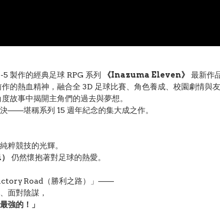
5 製作的經典足球 RPG 系列
《Inazuma Eleven》
最新作
作的熱血精神，融合全 3D 足球比賽、角色養成、校園劇情與
角度故事中揭開主角們的過去與夢想。
——堪稱系列 15 週年紀念的集大成之作。
純粹競技的光輝。
i）
仍然懷抱著對足球的熱愛。
ory Road（勝利之路）」——
、面對陰謀，
最強的！」