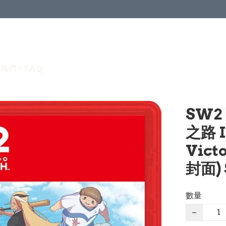
我們 / FAQ
SW2
之路 I
Vict
封面) 
數量
−