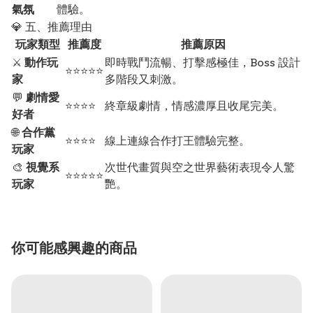
氣氛
體驗。
💎 五、推薦理由
玩家類型
推薦度
推薦原因
⚔️
動作玩
即時戰鬥流暢、打擊感極佳，Boss 設計
⭐⭐⭐⭐⭐
家
多階段又刺激。
💬
劇情愛
⭐⭐⭐⭐
終章級劇情，情感濃厚且收尾完美。
好者
🌐
合作黨
⭐⭐⭐⭐
線上連線合作打王體驗完整。
玩家
🎨
視覺系
次世代畫質與空之世界藝術表現令人驚
⭐⭐⭐⭐⭐
玩家
艷。
你可能感興趣的商品