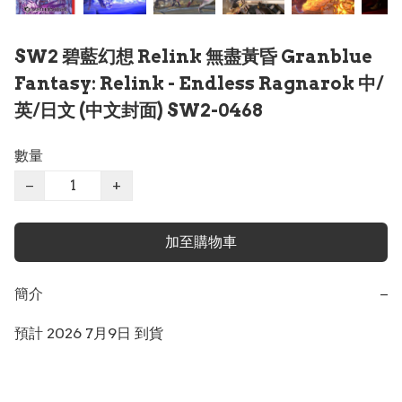
SW2 碧藍幻想 Relink 無盡黃昏 Granblue
Fantasy: Relink - Endless Ragnarok 中/
英/日文 (中文封面) SW2-0468
數量
−
+
加至購物車
簡介
−
預計 2026 7月9日 到貨
