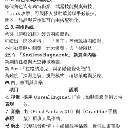
每個角色皆有獨特職業、武器技能與奧義技。
「Link 攻擊」可與隊友發動華麗聯手必殺技。
武器、飾品與召喚獸可自由搭配強化。
🔮
3. 召喚系統
承襲《碧藍幻想》經典召喚體系。
可喚出「巴哈姆特」、「奧丁」等傳說級召喚獸。
不同召喚獸可觸發「元素爆發」與「極限技」。
🗺️
4. 「Endless Ragnarok」 新篇章內容
新劇情任務與天空神域地圖。
新 Boss「拉格納洛克」與多階段變化戰鬥。
高難度「深淵之裂」挑戰模式，考驗策略與反應。
🎮 四、畫面與音樂
項目
說明
🎨
視覺
採用 Unreal Engine 5 打造，如動畫級美術與特
表現
效。
🎵
音樂
由《Final Fantasy XII》與《Granblue 手機
表現
版》原班人馬作曲。
🎥
演出
完整語音劇情＋手繪風敘事插圖，近似動畫電影