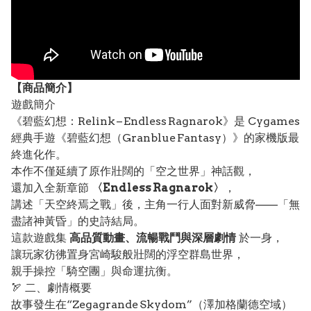
【
商品
簡介】
遊戲簡介
《碧藍幻想：Relink – Endless Ragnarok》是 Cygames
經典手遊《碧藍幻想（Granblue Fantasy）》的家機版最
終進化作。
本作不僅延續了原作壯闊的「空之世界」神話觀，
還加入全新章節
〈Endless Ragnarok〉
，
講述「天空終焉之戰」後，主角一行人面對新威脅——「無
盡諸神黃昏」的史詩結局。
這款遊戲集
高品質動畫、流暢戰鬥與深層劇情
於一身，
讓玩家彷彿置身宮崎駿般壯闊的浮空群島世界，
親手操控「騎空團」與命運抗衡。
🏹 二、劇情概要
故事發生在“Zegagrande Skydom”（澤加格蘭德空域）