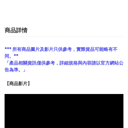
商品詳情
*** 所有商品圖片及影片只供參考，實際貨品可能略有不
同。**
「產品相關資訊僅供參考，詳細規格與內容請以官方網站公
告為準。」
【
商品
影片】