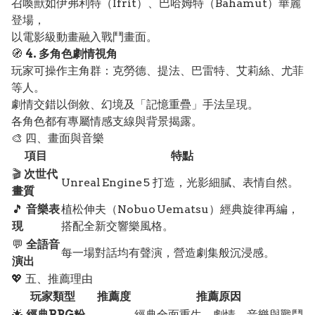
召喚獸如伊弗利特（Ifrit）、巴哈姆特（Bahamut）華麗
登場，
以電影級動畫融入戰鬥畫面。
🧭
4. 多角色劇情視角
玩家可操作主角群：克勞德、提法、巴雷特、艾莉絲、尤菲
等人。
劇情交錯以倒敘、幻境及「記憶重疊」手法呈現。
各角色都有專屬情感支線與背景揭露。
🎨 四、畫面與音樂
項目
特點
🎬
次世代
Unreal Engine 5 打造，光影細膩、表情自然。
畫質
🎵
音樂表
植松伸夫（Nobuo Uematsu）經典旋律再編，
現
搭配全新交響樂風格。
💬
全語音
每一場對話均有聲演，營造劇集般沉浸感。
演出
💖 五、推薦理由
玩家類型
推薦度
推薦原因
🌟
經典RPG粉
經典全面重生，劇情、音樂與戰鬥