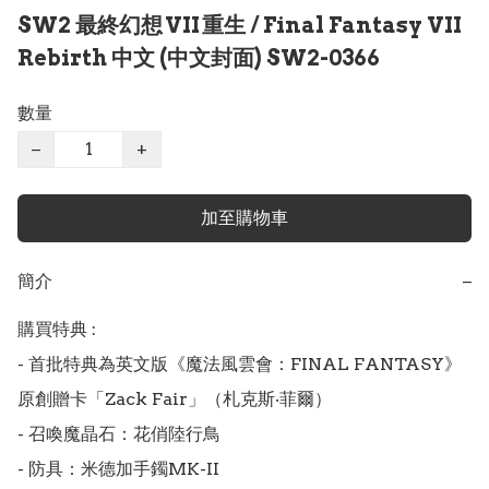
SW2 最終幻想 VII 重生 / Final Fantasy VII
Rebirth 中文 (中文封面) SW2-0366
數量
−
+
加至購物車
簡介
−
購買特典 :

- 首批特典為英文版《魔法風雲會：FINAL FANTASY》
原創贈卡「Zack Fair」（札克斯‧菲爾）

- 召喚魔晶石：花俏陸行鳥

- 防具：米德加手鐲MK-II
