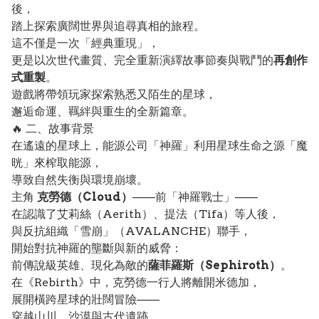
後，
踏上探索廣闊世界與追尋真相的旅程。
這不僅是一次「經典重現」，
更是以次世代畫質、完全重新演繹故事節奏與戰鬥的
再創作
式重製
。
遊戲將帶領玩家探索熟悉又陌生的星球，
邂逅命運、羈絆與重生的全新篇章。
🔥 二、故事背景
在遙遠的星球上，能源公司「神羅」利用星球生命之源「魔
晄」來榨取能源，
導致自然失衡與環境崩壞。
主角
克勞德（Cloud）
——前「神羅戰士」——
在認識了艾莉絲（Aerith）、提法（Tifa）等人後，
與反抗組織「雪崩」（AVALANCHE）聯手，
開始對抗神羅的壟斷與新的威脅：
前傳說級英雄、現化為敵的
薩菲羅斯（Sephiroth）
。
在《Rebirth》中，克勞德一行人將離開米德加，
展開橫跨星球的壯闊冒險——
穿越山川、沙漠與古代遺跡，