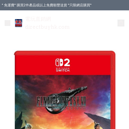
* 免運費* 購買2件產品或以上免費順豐送貨 *只限網店購買*
電玩直銷網
directbuyhk.com