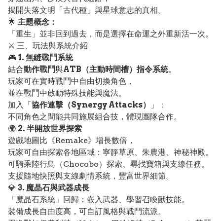
揭開失落文明「古代種」與星球意志的真相。
🌟
主題概念：
「重生」並非回到過去，而是選擇在命運之外重新活一次。
⚔️ 三、玩法與系統介紹
🎮
1. 無縫戰鬥系統
結合
動作戰鬥
與
ATB（主動時間槽）指令系統
。
玩家可在實時戰鬥中自由切換角色，
並在戰鬥中啟動特殊技能與魔法。
加入「
協作連擊（Synergy Attacks）
」：
不同角色之間能共同施展組合技，體現團隊合作。
🌍
2. 半開放世界探索
遊戲地圖比《Remake》增長數倍，
玩家可自由探索各地區域：寧靜草原、朱農港、神秘神殿。
可騎乘陸行鳥（Chocobo）探索、尋找寶箱與支線任務。
支援隨地快照與支線劇情系統，豐富世界細節。
💎
3. 魔晶石與武器成長
「魔晶石系統」回歸：嵌入武器、學習召喚獸技能。
裝備成長自由度高，可自訂風格與戰鬥流派。