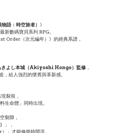
數碼寶貝物語：時空旅者）
》
最新數碼寶貝系列 RPG。
ext Order（次元編年）》的經典系譜，
，
あきよし本城（Akiyoshi Hongo）監修
，
隊打造，給人強烈的懷舊與革新感。
線出現裂痕，
料生命體」同時出現。
空裂隙，
n）
」，
ar）」才能修復時間流。