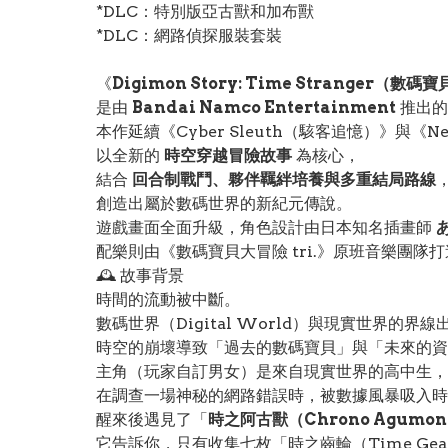
*DLC：特別版亞古獸和加布獸
*DLC：網路偵探服裝套裝
《
Digimon Story: Time Stranger（
是由
Bandai Namco Entertainment
推出的
本作延續《Cyber Sleuth（駭客追憶）》與《N
以全新的
時空穿越冒險故事
為核心，
結合
回合制戰鬥、夥伴羈絆培養與多重結局路線
創造出屬於數碼世界的新紀元傳說。
遊戲畫面全面升級，角色設計由日本知名插畫師
配樂則由《數碼寶貝大冒險 tri.》原班音樂團
🕰️ 故事背景
時間的流動被中斷。
數碼世界（Digital World）與現實世界的界
時空的崩壞導致「過去的數碼寶貝」與「未來的資
主角（玩家自訂男女）是來自現實世界的高中生，
在調查一場神秘的網路錯誤時，被數據風暴吸入時
醒來後遇見了「
時之阿古獸（Chrono Agumo
它告訴你，只有收集七枚「時之齒輪（Time Ge