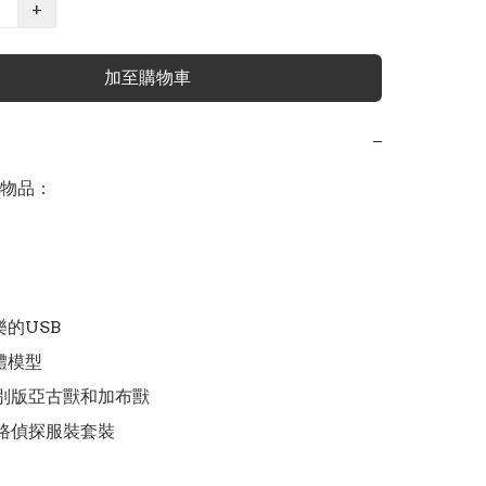
+
加至購物車
−
物品：

的USB

模型

特別版亞古獸和加布獸

網路偵探服裝套裝