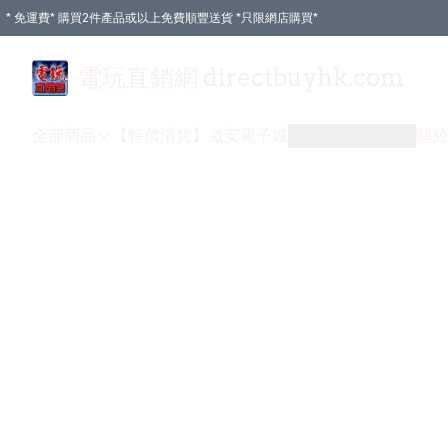
* 免運費* 購買2件產品或以上免費順豐送貨 *只限網店購買*
電玩直銷網 directbuyhk.com
全部商品
【特價清貨】
激安電子城
付款方式
送貨方式
關於