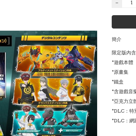
−
簡介
限定版內含
*遊戲本體

*原畫集

*鐵盒

*含遊戲音樂
*亞克力立體
*DLC：
*DLC：