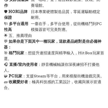
作
賽場館。
🛡️
HORI品牌
日本專業硬體製造品質，零延遲驅動穩定
保證
耐用。
🔌
多平台通用
一臺在手，多平台使用，從街機格鬥到PC
性高
模擬器皆可完美對應。
🌟 五、推薦理由
💬
如果你是下面其中一種玩家，這款產品絕對是你必備神
器：
🎯
格鬥玩家
：想提升連招速度與精準輸入，Hit Box 玩家首
選。
🎧
直播/室內使用者
：靜音機械軸讓你深夜練招不打擾他
人。
🧩
PC玩家
：支援Steam等平台，用來模擬街機遊戲完美。
🧱
收藏愛好者
：極具科技感的工業設計，收藏與展示皆適
合。