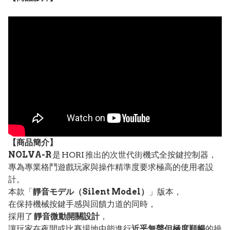
【
商品
簡介】
NOLVA-R
是 HORI 推出的次世代街機式全按鍵控制器，
專為專業格鬥遊戲玩家與操作精準度要求極高的使用者設
計。
本款「
靜音モデル（Silent Model）
」版本，
在保持機械按鍵手感與回饋力道的同時，
採用了
靜音微動開關設計
，
讓玩家在夜間或比賽場地中能進行
近乎無聲但極度順暢
的操