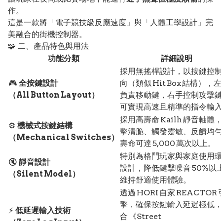
作。
這是一款將「電子競技級反應速度」與「人體工學設計」完
美融合的街機控制器。
🧩 二、產品特色與用法
功能分類
詳細說明
採用無搖桿設計，以按鍵控
🎮
全按鍵設計
向（類似 Hit Box 結構），
（All Button Layout）
負責移動鍵，右手控制攻擊
可實現高速且精準的指令輸
採用高壽命 Kailh 靜音軸體
⚙️
機械式按鍵結構
擊清脆、觸發靈敏、反饋均
（Mechanical Switches）
壽命可達 5,000 萬次以上。
特別為格鬥玩家與家庭使用
🔇
靜音設計
設計，降低鍵擊噪音 50%以
（Silent Model）
維持舒適使用體驗。
透過 HORI 自家 REACTOR 
擎，確保按鍵輸入延遲極低
⚡
低延遲輸入技術
合 《Street