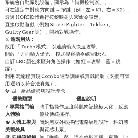
系統會自動識別設備，顯示為 「街機控制器」。
可在設定中對應 方向鍵 → 按鍵（例：左＝K1、右＝K2）。
透過 HORI 軟體進行按鍵映射與宏命令設定。
直接啟動遊戲（例如 Street Fighter、Tekken、
Guilty Gear 等），開始對戰操作。
⚔️
進階用法：
啟用 「Turbo 模式」 以連續輸入快速攻擊。
開啟 「方向輸入燈光」 模式觀察指令練習狀況。
自訂 LED 顏色來區分角色操作（如 紅＝攻擊、藍＝跳
躍）。
利用 宏編程 實現 Combo 連擊訓練或實戰輔助（支援 可禁
用 選項以符合法賽規）。
💎 四、產品優勢與設計理念
優勢類型
優點說明
⚡
專業格鬥輸
將手指操作速度與肌肉記憶極大化，反應
入體驗
優於傳統搖桿。
🧠
人體工學與
簡約黑灰外觀搭配電路紋理設計，科幻感
美觀兼具
與質感出眾。
🔇
安靜流暢操
無「啪嗒」聲，適合錄影直播、夜戰、比