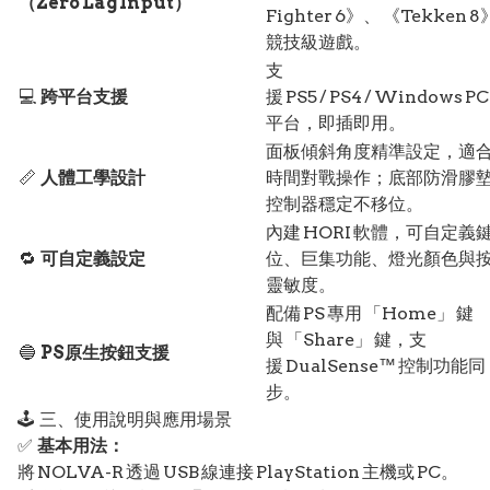
（Zero Lag Input）
Fighter 6》、 《Tekken 8
競技級遊戲。
支
💻
跨平台支援
援 PS5 / PS4 / Windows PC
平台，即插即用。
面板傾斜角度精準設定，適
📏
人體工學設計
時間對戰操作；底部防滑膠
控制器穩定不移位。
內建 HORI 軟體，可自定義
🔁
可自定義設定
位、巨集功能、燈光顏色與
靈敏度。
配備 PS 專用 「Home」 鍵
與 「Share」 鍵，支
🔵
PS原生按鈕支援
援 DualSense™ 控制功能同
步。
🕹️ 三、使用說明與應用場景
✅
基本用法：
將 NOLVA-R 透過 USB 線連接 PlayStation 主機或 PC。