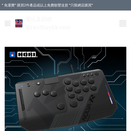
* 免運費* 購買2件產品或以上免費順豐送貨 *只限網店購買*
電玩直銷網
directbuyhk.com