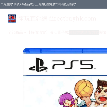
* 免運費* 購買2件產品或以上免費順豐送貨 *只限網店購買*
電玩直銷網 directbuyhk.com
全部商品
【特價清貨】
激安電子城
付款方式
送貨方式
關於