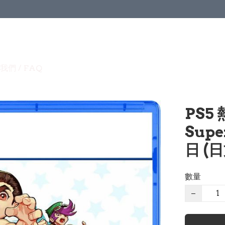
我們 / FAQ
PS5
Supe
日 (
數量
−