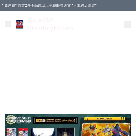
* 免運費* 購買2件產品或以上免費順豐送貨 *只限網店購買*
電玩直銷網
directbuyhk.com