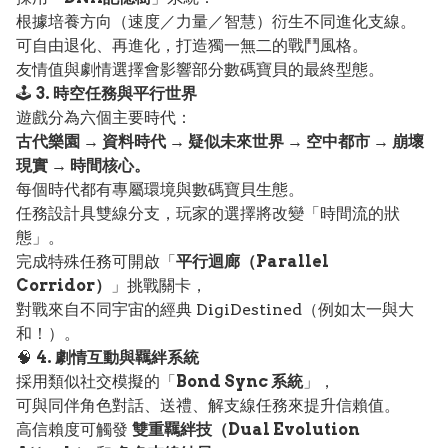
根據培養方向（速度／力量／智慧）衍生不同進化支線。
可自由退化、再進化，打造獨一無二的戰鬥風格。
友情值與劇情選擇會影響部分數碼寶貝的最終型態。
🕹️
3. 時空任務與平行世界
遊戲分為六個主要時代：
古代樂園 → 資料時代 → 疑似未來世界 → 空中都市 → 崩壞
現實 → 時間核心。
每個時代都有專屬環境與數碼寶貝生態。
任務設計具雙線分支，玩家的選擇將改變「時間流的狀
態」。
完成特殊任務可開啟「
平行迴廊（Parallel
Corridor）
」挑戰關卡，
對戰來自不同宇宙的經典 DigiDestined（例如太一與大
和！）。
🧠
4. 劇情互動與羈絆系統
採用類似社交模擬的「
Bond Sync 系統
」，
可與同伴角色對話、送禮、解支線任務來提升信賴值。
高信賴度可觸發
雙重羈絆技（Dual Evolution