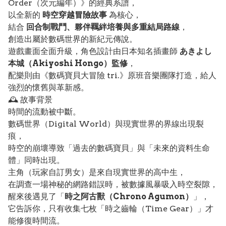
Order（次元編年）》的經典系譜，
以全新的
時空穿越冒險故事
為核心，
結合
回合制戰鬥、夥伴羈絆培養與多重結局路線
，
創造出屬於數碼世界的新紀元傳說。
遊戲畫面全面升級，角色設計由日本知名插畫師
あきよし
本城（Akiyoshi Hongo）監修
，
配樂則由《數碼寶貝大冒險 tri.》原班音樂團隊打造，給人
強烈的懷舊與革新感。
🕰️ 故事背景
時間的流動被中斷。
數碼世界（Digital World）與現實世界的界線出現裂
痕，
時空的崩壞導致「過去的數碼寶貝」與「未來的資料生命
體」同時出現。
主角（玩家自訂男女）是來自現實世界的高中生，
在調查一場神秘的網路錯誤時，被數據風暴吸入時空裂隙，
醒來後遇見了「
時之阿古獸（Chrono Agumon）
」，
它告訴你，只有收集七枚「時之齒輪（Time Gear）」才
能修復時間流。