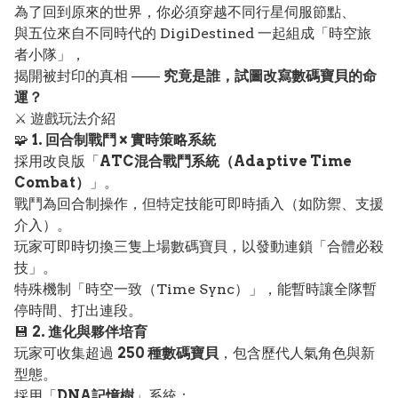
為了回到原來的世界，你必須穿越不同行星伺服節點、
與五位來自不同時代的 DigiDestined 一起組成「時空旅
者小隊」，
揭開被封印的真相 ——
究竟是誰，試圖改寫數碼寶貝的命
運？
⚔️ 遊戲玩法介紹
🧩
1. 回合制戰鬥 × 實時策略系統
採用改良版「
ATC混合戰鬥系統（Adaptive Time
Combat）
」。
戰鬥為回合制操作，但特定技能可即時插入（如防禦、支援
介入）。
玩家可即時切換三隻上場數碼寶貝，以發動連鎖「合體必殺
技」。
特殊機制「時空一致（Time Sync）」，能暫時讓全隊暫
停時間、打出連段。
💾
2. 進化與夥伴培育
玩家可收集超過
250 種數碼寶貝
，包含歷代人氣角色與新
型態。
採用「
DNA記憶樹
」系統：