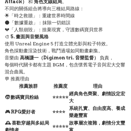
Attack）
和
角色支線結局
。
不同的關係組合將導向三種結局路線：
🌟「時之救贖」：重建世界時間線
🌑「數據重啟」：抹除一切錯誤
💔「人類崩毀」：捨棄現實，守護數碼寶貝世界
🎨
5. 畫面與音樂風格
使用 Unreal Engine 5 打造立體光影與粒子特效。
角色採動畫渲染技術，戰鬥過場如同動畫劇集。
音樂由
高橋謙一（Digimon tri. 音樂監督）
負責，
每個時代關卡都有主題 BGM，包含懷舊電子音與宏大交響
混合曲風。
💬 推薦理由
推薦族群
推薦度
理由
經典角色齊聚、劇情設定宏
🧒 數碼寶貝粉絲
⭐⭐⭐⭐⭐
大
系統扎實、自由度高、養成
🎮 RPG愛好者
⭐⭐⭐⭐
樂趣豐富
🕰️ 喜歡穿越與多結局
故事層次複雜，劇情分支豐
⭐⭐⭐⭐⭐
劇情者
富