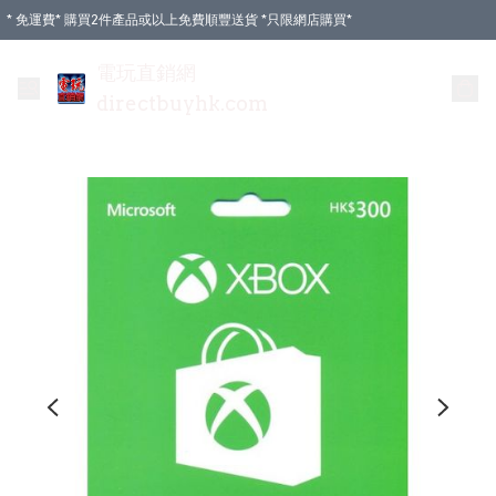
* 免運費* 購買2件產品或以上免費順豐送貨 *只限網店購買*
電玩直銷網
directbuyhk.com