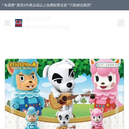
* 免運費* 購買2件產品或以上免費順豐送貨 *只限網店購買*
電玩直銷網
directbuyhk.com