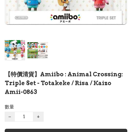
【特價清貨】Amiibo : Animal Crossing:
Triple Set - Totakeke / Risa / Kaizo
Amii-0863
數量
−
+