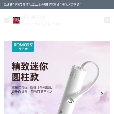
* 免運費* 購買2件產品或以上免費順豐送貨 *只限網店購買*
電玩直銷網
directbuyhk.com