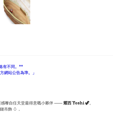
略有不同。**
官方網站公告為準。」
靈感嚟自任天堂最得意嘅小夥伴 ——
耀西 Yoshi 🦖
。
吊飾 🥚，