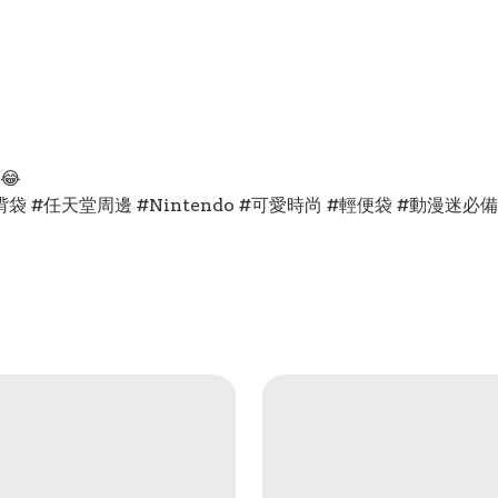
😂
 #斜揹袋 #任天堂周邊 #Nintendo #可愛時尚 #輕便袋 #動漫