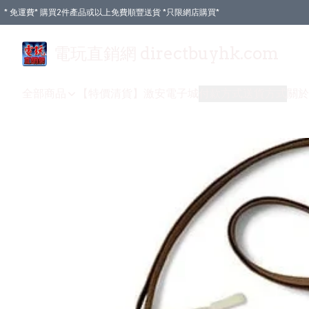
* 免運費* 購買2件產品或以上免費順豐送貨 *只限網店購買*
電玩直銷網 directbuyhk.com
全部商品
【特價清貨】
激安電子城
付款方式
送貨方式
關於