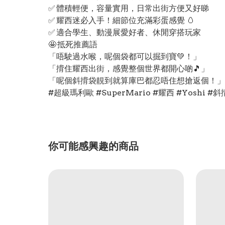
✅ 體積輕便，容量實用，日常出街方便又好睇
✅ 耀西迷必入手！細節位充滿彩蛋感覺 🥚
✅ 適合學生、動漫展愛好者、休閒穿搭玩家
🤩 抵死推薦語
「唔駛過水喉，呢個袋都可以掘到寶💚！」
「揹住耀西出街，感覺整個世界都開心啲🎵」
「呢個斜揹袋靚到就算庫巴都忍唔住想搶返個！」
#超級瑪利歐 #SuperMario #耀西 #Yoshi
你可能感興趣的商品