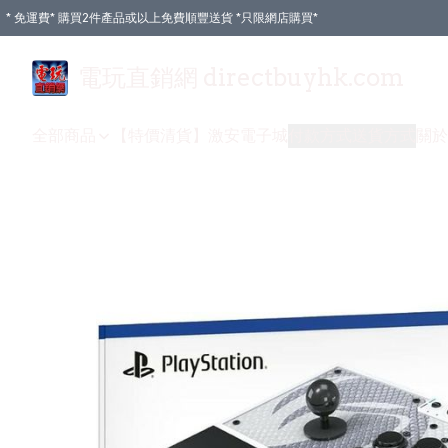
* 免運費* 購買2件產品或以上免費順豐送貨 *只限網店購買*
電玩直銷網 directbuyhk.com
全部商品
【特價清貨】
激安電子城
付款方式
送貨方式
關於