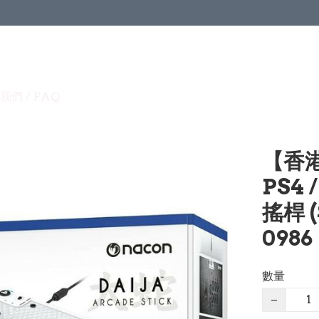
我們 / FAQ
【香港
PS4 
搖桿 
0986
數量
−