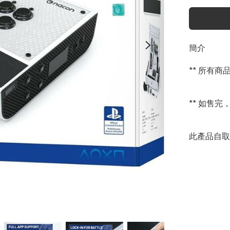
簡介
** 所有
** 如售完
此產品自取減