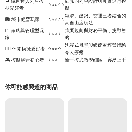
🚆 鐵道迷與列車模
細膩的列車設計與真實運行模
⭐⭐⭐⭐⭐
型愛好者
擬
經濟、建築、交通三者結合的
🏙️ 城市經營玩家
⭐⭐⭐⭐⭐
高自由度玩法
📈 策略與管理型玩
強調規劃與財務平衡，挑戰智
⭐⭐⭐⭐
家
略
沈浸式風景與緩節奏經營體驗
🧘‍♂️ 休閒模擬愛好者
⭐⭐⭐⭐
令人療癒
🎮 模擬經營初心者
⭐⭐⭐
新手模式教學細緻，容易上手
你可能感興趣的商品