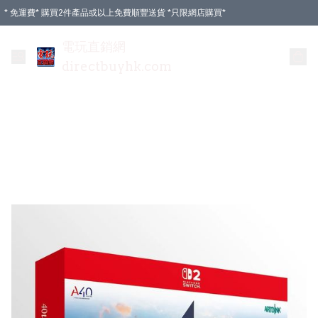
* 免運費* 購買2件產品或以上免費順豐送貨 *只限網店購買*
電玩直銷網
directbuyhk.com