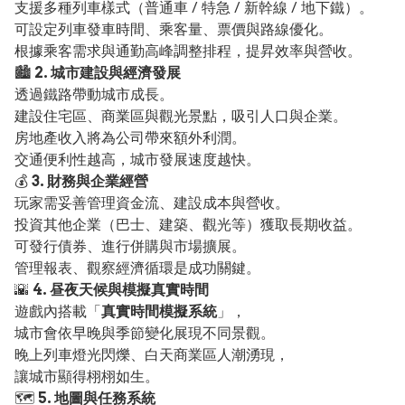
支援多種列車樣式（普通車 / 特急 / 新幹線 / 地下鐵）。
可設定列車發車時間、乘客量、票價與路線優化。
根據乘客需求與通勤高峰調整排程，提昇效率與營收。
🏙️
2. 城市建設與經濟發展
透過鐵路帶動城市成長。
建設住宅區、商業區與觀光景點，吸引人口與企業。
房地產收入將為公司帶來額外利潤。
交通便利性越高，城市發展速度越快。
💰
3. 財務與企業經營
玩家需妥善管理資金流、建設成本與營收。
投資其他企業（巴士、建築、觀光等）獲取長期收益。
可發行債券、進行併購與市場擴展。
管理報表、觀察經濟循環是成功關鍵。
🌇
4. 昼夜天候與模擬真實時間
遊戲內搭載「
真實時間模擬系統
」，
城市會依早晚與季節變化展現不同景觀。
晚上列車燈光閃爍、白天商業區人潮湧現，
讓城市顯得栩栩如生。
🗺️
5. 地圖與任務系統