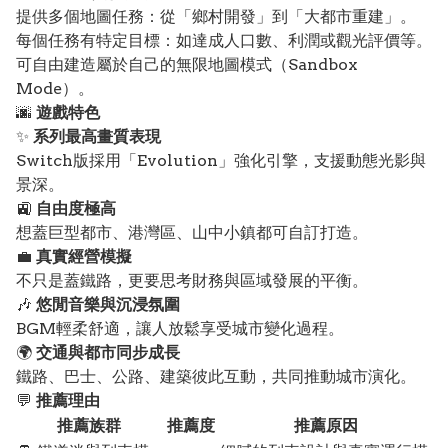
提供多個地圖任務：從「鄉村開發」到「大都市重建」。
每個任務有特定目標：如達成人口數、利潤或觀光評價等。
可自由建造屬於自己的無限地圖模式（Sandbox
Mode）。
🌆
遊戲特色
✨
系列最高畫質表現
Switch版採用「Evolution」強化引擎，支援動態光影與
景深。
🚉
自由度極高
想蓋巨型都市、港灣區、山中小鎮都可自訂打造。
💼
真實經營模擬
不只是蓋鐵路，更要思考財務與區域發展的平衡。
🎶
悠閒音樂與沉浸氛圍
BGM輕柔舒適，讓人放鬆享受城市變化過程。
🌍
交通與都市同步成長
鐵路、巴士、公路、建築彼此互動，共同推動城市演化。
💬
推薦理由
推薦族群
推薦度
推薦原因