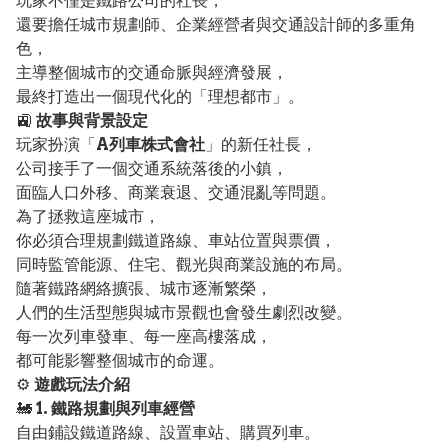
玩家不僅是鐵路公司的社長，
還要擔任城市規劃師、企業經營者與交通設計師的多重角
色，
主導整個城市的交通命脈與經濟發展，
最終打造出一個現代化的「理想都市」。
🚉
故事與背景設定
玩家扮演「
A列車株式會社
」的新任社長，
公司接手了一個交通系統落後的小鎮，
面臨人口外移、商業衰退、交通混亂等問題。
為了拯救這座城市，
你必須合理規劃鐵道路線、車站位置與票價，
同時監管能源、住宅、觀光與商業設施的布局。
隨著鐵路網絡擴張、城市逐漸繁榮，
人們的生活型態與城市景觀也會發生劇烈改變。
每一次列車發車、每一座高樓落成，
都可能影響整個城市的命運。
⚙️
遊戲玩法介紹
🚂
1. 鐵路規劃與列車經營
自由鋪設鐵道路線、設置車站、購買列車。