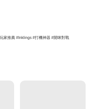
#香港玩家推薦 #Inklings #打機神器 #開咪對戰