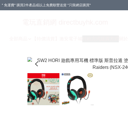
* 免運費* 購買2件產品或以上免費順豐送貨 *只限網店購買*
電玩直銷網 directbuyhk.com
全部商品
【特價清貨】
激安電子城
付款方式
送貨方式
關於