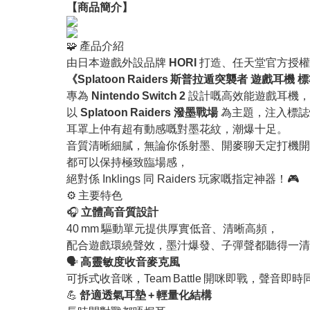
【
商品
簡介】
🧩 產品介紹
由日本遊戲外設品牌
HORI
打造、任天堂官方授權認
《Splatoon Raiders 斯普拉遁突襲者 遊戲耳機
專為
Nintendo Switch 2
設計嘅高效能遊戲耳機，
以
Splatoon Raiders 潑墨戰場
為主題，注入標
耳罩上仲有超有動感嘅對墨花紋，潮爆十足。
音質清晰細膩，無論你係射墨、開麥聊天定打機開
都可以保持極致臨場感，
絕對係 Inklings 同 Raiders 玩家嘅指定神器！🎮
⚙️ 主要特色
🎧
立體高音質設計
40 mm 驅動單元提供厚實低音、清晰高頻，
配合遊戲環繞聲效，墨汁爆發、子彈聲都聽得一清
🗣️
高靈敏度收音麥克風
可拆式收音咪，Team Battle 開咪即戰，聲音即
💪
舒適透氣耳墊 + 輕量化結構