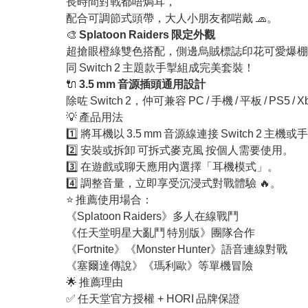
長時間對戰都唔焗耳，
配合可調節式頭帶，大人小朋友都啱戴 🧢。
🎨
Splatoon Raiders 限定外觀
超搶眼橙綠雙色搭配，側邊烏賊標誌印花可愛爆棚
同 Switch 2 主題款手掣組成完美套裝！
🔌
3.5 mm 音源插頭通用設計
除咗 Switch 2，仲可兼容 PC / 手機 / 平板 / PS5 / 
💡 產品用法
1️⃣ 將耳機以 3.5 mm 音源線連接 Switch 2 主機
2️⃣ 安裝或拆卸 可拆式麥克風 按個人需要使用。
3️⃣ 在遊戲或聊天應用內選擇「耳機模式」。
4️⃣ 調整音量，立即享受沉浸式對戰體驗 🔥。
⭐ 推薦使用場合：
《Splatoon Raiders》多人在線戰鬥
《任天堂明星大亂鬥 特別版》團隊合作
《Fortnite》《Monster Hunter》語音連線對戰
《塞爾達傳說》《瑪利歐》等單機冒險
🌟 推薦理由
✅ 任天堂官方授權 + HORI 品牌保證