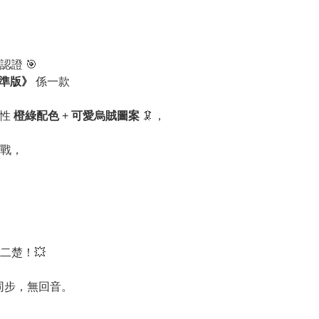
證 🎯
 標準版》
係一款
誌性
橙綠配色
+
可愛烏賊圖案
🦑，
戰，
二楚！💥
時同步，無回音。