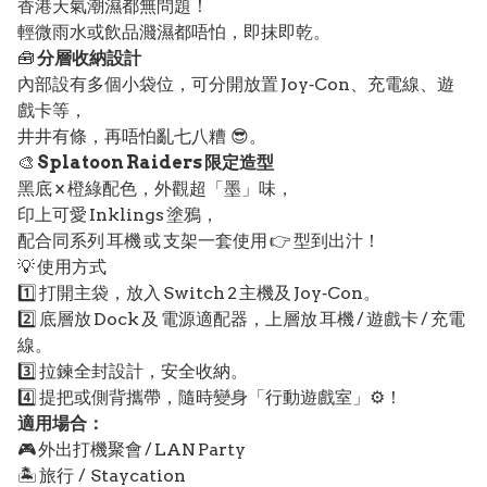
香港天氣潮濕都無問題！
輕微雨水或飲品濺濕都唔怕，即抹即乾。
🧰
分層收納設計
內部設有多個小袋位，可分開放置 Joy‑Con、充電線、遊
戲卡等，
井井有條，再唔怕亂七八糟 😎。
🎨
Splatoon Raiders 限定造型
黑底 × 橙綠配色，外觀超「墨」味，
印上可愛 Inklings 塗鴉，
配合同系列 耳機 或 支架一套使用 👉 型到出汁！
💡 使用方式
1️⃣ 打開主袋，放入 Switch 2 主機及 Joy‑Con。
2️⃣ 底層放 Dock 及 電源適配器，上層放 耳機 / 遊戲卡 / 充電
線。
3️⃣ 拉鍊全封設計，安全收納。
4️⃣ 提把或側背攜帶，隨時變身「行動遊戲室」⚙️！
適用場合：
🎮 外出打機聚會 / LAN Party
🏝️ 旅行 / Staycation