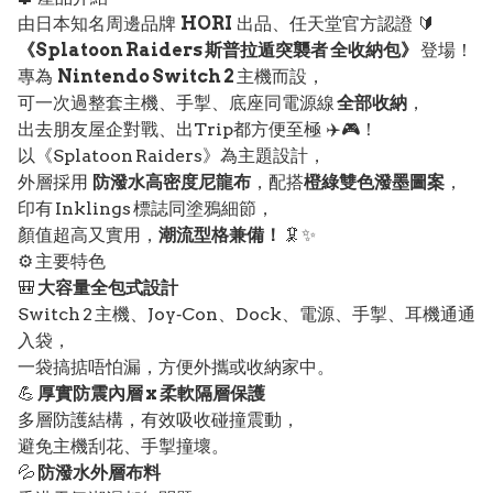
由日本知名周邊品牌
HORI
出品、任天堂官方認證 🔰
《Splatoon Raiders 斯普拉遁突襲者 全收納包》
登場！
專為
Nintendo Switch 2
主機而設，
可一次過整套主機、手掣、底座同電源線
全部收納
，
出去朋友屋企對戰、出Trip都方便至極 ✈️🎮！
以《Splatoon Raiders》為主題設計，
外層採用
防潑水高密度尼龍布
，配搭
橙綠雙色潑墨圖案
，
印有 Inklings 標誌同塗鴉細節，
顏值超高又實用，
潮流型格兼備！
🦑✨
⚙️ 主要特色
🎒
大容量全包式設計
Switch 2 主機、Joy‑Con、Dock、電源、手掣、耳機通通
入袋，
一袋搞掂唔怕漏，方便外攜或收納家中。
💪
厚實防震內層 x 柔軟隔層保護
多層防護結構，有效吸收碰撞震動，
避免主機刮花、手掣撞壞。
💦
防潑水外層布料