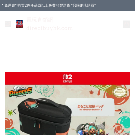
* 免運費* 購買2件產品或以上免費順豐送貨 *只限網店購買*
電玩直銷網
directbuyhk.com