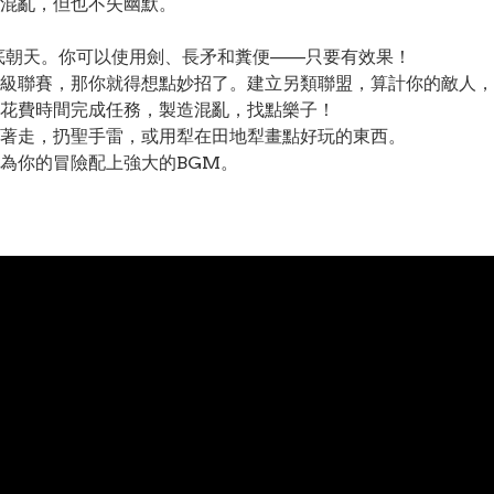
混亂，但也不失幽默。
底朝天。你可以使用劍、長矛和糞便——只要有效果！
級聯賽，那你就得想點妙招了。建立另類聯盟，算計你的敵人，
花費時間完成任務，製造混亂，找點樂子！
著走，扔聖手雷，或用犁在田地犁畫點好玩的東西。
為你的冒險配上強大的BGM。