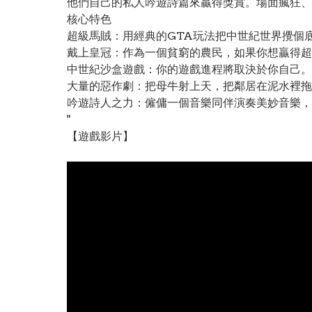
他們自己的私人吟遊詩篇來贏得獎賞。場面瘋狂、
核心特色
超級馬賊：用經典的GTA玩法把中世紀世界攪個
戴上皇冠：作為一個貧窮的農民，如果你想贏得超
中世紀沙盒遊戲：你的遊戲進程將取決於你自己。
大量的惡作劇：把母牛射上天，把鄰居在泥水裡拖
吟遊詩人之力：僱傭一個音樂同伴演奏美妙音樂，
"
【遊戲影片】