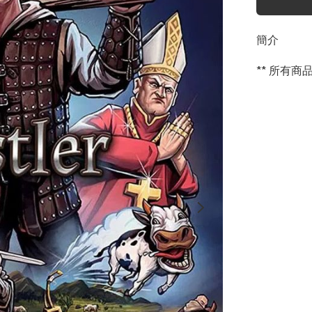
簡介
** 所有