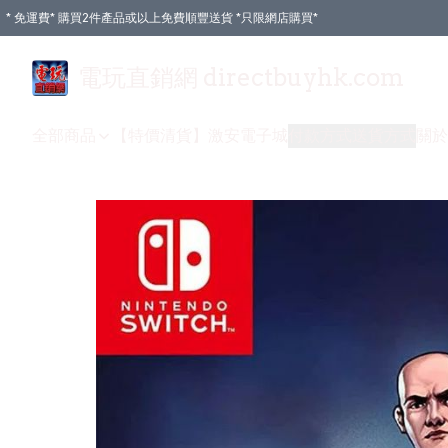
* 免運費* 購買2件產品或以上免費順豐送貨 *只限網店購買*
電玩直銷網 directbuyhk.com
全部商品
【特價清貨】
激安電子城
付款方式
送貨方式
關於