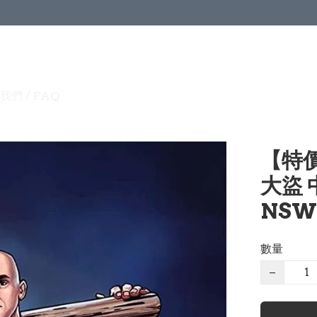
我們 / FAQ
【特價
大盜 
NSW-
數量
−