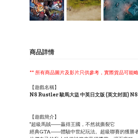
商品詳情
** 所有商品圖片及影片只供參考，實際貨品可能略
【遊戲名稱】
NS Rustler 駿馬大盜 中英日文版 (英文封面) NS
【遊戲簡介】
"超級馬賊——贏得王國，不然就撕裂它
經典GTA——體驗中世紀玩法。超級聯賽的獲勝