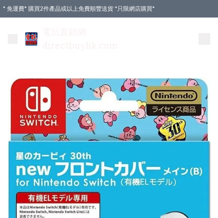
* 免運費* 購買2件產品或以上免費順豐送貨 *只限網店購買*
電玩直銷網
directbuyhk.com